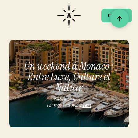
menu
menu
Un weekend à Monaco :
Entre Luxe, Culture et
Nature
Publié le 24 Oct 2024
Par notre local insider
Tina