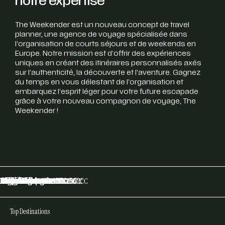
notre expertise
The Weekender est un nouveau concept de travel
planner, une agence de voyage spécialisée dans
l’organisation de courts séjours et de weekends en
Europe. Notre mission est d’offrir des expériences
uniques en créant des itinéraires personnalisés axés
sur l’authenticité, la découverte et l’aventure. Gagnez
du temps en vous délestant de l’organisation et
embarquez l’esprit léger pour votre future escapade
grâce à votre nouveau compagnon de voyage, The
Weekender !
Stockholm
Copenhague
Athènes
Monaco
SaintTropez
Nice
Milan
Mykonos
Paris
Lisbonne
Zürich
Amsterdam
Biarritz
Genève
Megève
Val d’Isère
Zermatt
Courchevel
Méribel
Verbier
Ibiza
Annecy
Marseille
Londres
Barcelone
27.6°C
26.9°C
22.2°C
25°C
22.4°C
22.3°C
17.5°C
12.2°C
19.3°C
22.3°C
22.3°C
13.2°C
29.7°C
19.7°C
27.8°C
27.2°C
25.3°C
22°C
10.2°C
25.2°C
15.7°C
17.5°C
26.6°C
19.4°C
16.2°C
Top Destinations