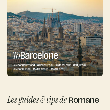
To
Barcelone
#
Mood
Gourmand
#Beach
Break
#
Mood
Festif
#City
Break
#
Mood
Culture
#
With
Friends
#
With
Family
Les guides & tips de
Romane