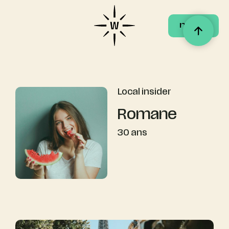
menu
menu
Local insider
Romane
30 ans