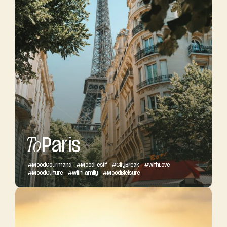
To
Paris
#
Mood
Gourmand
#
Mood
Festif
#City
Break
#
With
Love
#
Mood
Culture
#
With
Family
#
Mood
Bleisure