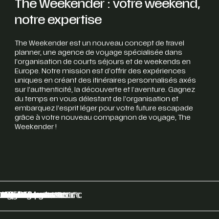
The Weekender : votre weekend,
notre expertise
The Weekender est un nouveau concept de travel
planner, une agence de voyage spécialisée dans
l’organisation de courts séjours et de weekends en
Europe. Notre mission est d’offrir des expériences
uniques en créant des itinéraires personnalisés axés
sur l’authenticité, la découverte et l’aventure. Gagnez
du temps en vous délestant de l’organisation et
embarquez l’esprit léger pour votre future escapade
grâce à votre nouveau compagnon de voyage, The
Weekender !
Stockholm
Copenhague
Athènes
Monaco
SaintTropez
Nice
Milan
Mykonos
Paris
Lisbonne
Zürich
Amsterdam
Biarritz
Genève
Megève
Val d’Isère
Zermatt
Courchevel
Méribel
Verbier
Ibiza
Annecy
Marseille
Londres
Barcelone
29.3°C
32.4°C
23.1°C
32.4°C
26.7°C
24.6°C
20.4°C
21.4°C
28.2°C
27.2°C
27.2°C
23.5°C
29.2°C
20.6°C
35.2°C
31°C
25.5°C
27.8°C
20.5°C
31.1°C
19.9°C
22.3°C
31.4°C
20.6°C
18°C