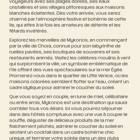
voyageurs avec ses plages dorées, ses eaux
cristallines et ses villages pittoresques aux maisons
blanches éclatantes. Dès votre arrivée, vous serez
charmé par l’atmosphère festive et bohème de cette
île, qui attire à la fois les amateurs de détente et les
fêtards invétérés.
Explorez les merveilles de Mykonos, en commençant
par la ville de Chora, connue pour son labyrinthe de
ruelles pavées, ses boutiques de souvenirs et ses
restaurants animés. Visitez les célèbres moulins à vent
qui surplombent la ville, un symbole emblématique de
l’île offrant des vues spectaculaires sur la mer Égée.
Promenez-vous dans le quartier de Little Venice, où les
maisons colorées semblent flotter sur l’eau, créant un
cadre idyllique pour admirer le coucher du soleil.
Que vous soyez en couple, en lune de miel, célibataire
ou entre amis, Mykonos est une destination qui saura
combler tous vos désirs. Ici vous pourrez séjourner
dans des hôtels somptueux avec une vue à couper le
souffle, déguster de délicieux produits de la mer
fraichement péchés, admirer le coucher du soleil en
sirotant un cocktail dans un cadre bohème chic
unique, et terminer votre soirée dans un des clubs