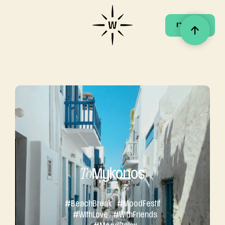
menu
menu
To
Mykonos
#Beach
Break
#
Mood
Festif
#
With
Love
#
With
Friends