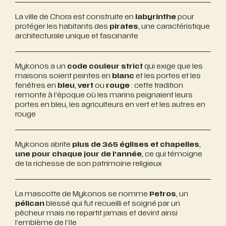
La ville de Chora est construite en
labyrinthe
pour
protéger les habitants des
pirates
, une caractéristique
architecturale unique et fascinante
Mykonos a un
code couleur strict
qui exige que les
maisons soient peintes en
blanc
et les portes et les
fenêtres en
bleu
,
vert
ou
rouge
: cette tradition
remonte à l’époque où les marins peignaient leurs
portes en bleu, les agriculteurs en vert et les autres en
rouge
Mykonos abrite
plus de 365 églises et chapelles
,
une pour chaque jour de l’année
, ce qui témoigne
de la richesse de son patrimoine religieux
La mascotte de Mykonos se nomme
Petros
, un
pélican
blessé qui fut recueilli et soigné par un
pêcheur mais ne repartit jamais et devint ainsi
l’emblème de l’île