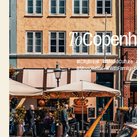
To
Copenh
#City
Break
#
Mood
Culture
#
Mood
Relax
#
With
Family