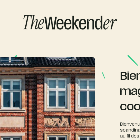
Bie
mag
coo
Bienvenu
scandina
au fil de