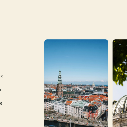
ux
u
le