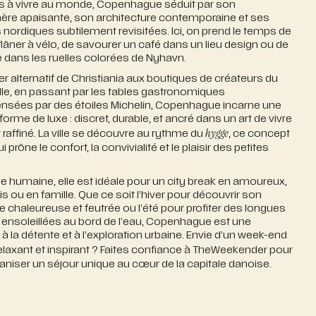
s à vivre au monde, Copenhague séduit par son
re apaisante, son architecture contemporaine et ses
s nordiques subtilement revisitées. Ici, on prend le temps de
 flâner à vélo, de savourer un café dans un lieu design ou de
e dans les ruelles colorées de Nyhavn.
er alternatif de Christiania aux boutiques de créateurs du
ille, en passant par les tables gastronomiques
sées par des étoiles Michelin, Copenhague incarne une
forme de luxe : discret, durable, et ancré dans un art de vivre
hygge
 raffiné. La ville se découvre au rythme du
, ce concept
 prône le confort, la convivialité et le plaisir des petites
aille humaine, elle est idéale pour un city break en amoureux,
s ou en famille. Que ce soit l’hiver pour découvrir son
 chaleureuse et feutrée ou l’été pour profiter des longues
 ensoleillées au bord de l’eau, Copenhague est une
n à la détente et à l’exploration urbaine. Envie d’un week-end
relaxant et inspirant ? Faites confiance à TheWeekender pour
aniser un séjour unique au cœur de la capitale danoise.