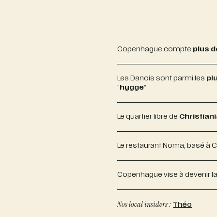
Copenhague compte
plus d
Les Danois sont parmi les
pl
“
hygge
”
Le quartier libre de
Christian
Le restaurant Noma, basé à C
Copenhague vise à devenir l
Nos local insiders :
Théo