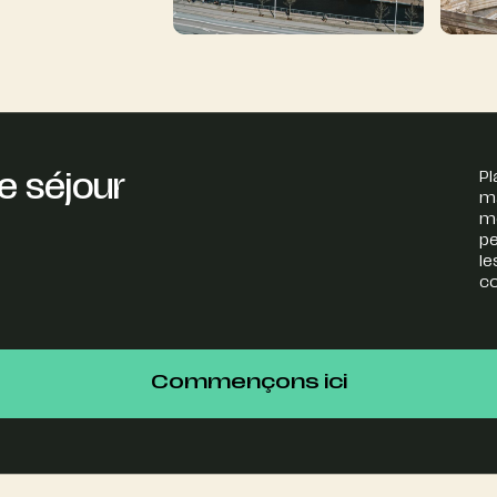
Pl
e séjour
ma
mo
pe
le
co
Commençons ici
Commençons ici