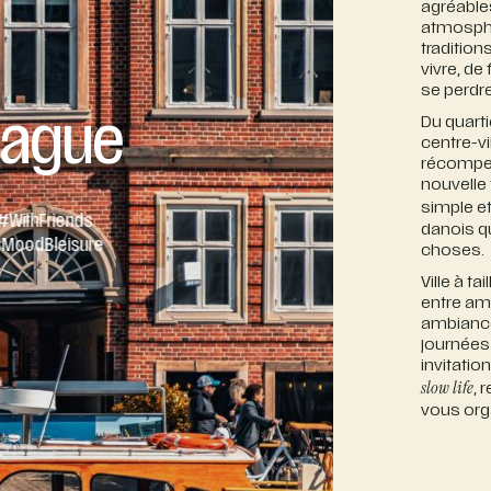
agréable
atmosphè
tradition
vivre, de
se perdr
ague
Du quarti
centre-v
récompen
nouvelle 
simple et
#
With
Friends
danois qui
#
Mood
Bleisure
choses.
Ville à t
entre ami
ambiance
journées
invitatio
slow life
, 
vous org