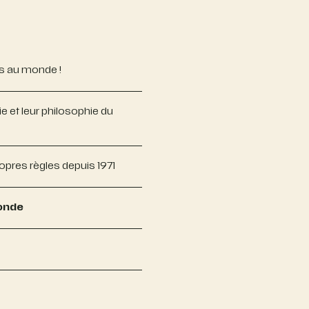
les au monde !
vie et leur philosophie du
res règles depuis 1971
monde